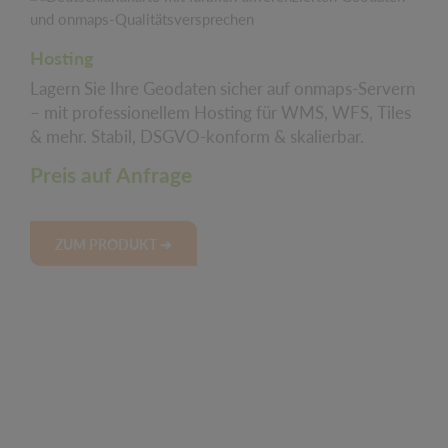
Hosting
Lagern Sie Ihre Geodaten sicher auf onmaps-Servern
– mit professionellem Hosting für WMS, WFS, Tiles
& mehr. Stabil, DSGVO-konform & skalierbar.
Preis auf Anfrage
ZUM PRODUKT ➔
LoD2-Aufbereitung
Hochwertige LoD2-Gebäudedaten mit Dachtyp,
Dachneigung, Firsthöhe, Gebäudefunktion und
weiteren Attributen als GeoPackage verfügbar.