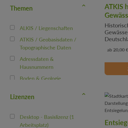
ATKIS h
Themen
Gewäss
Historis
ALKIS / Liegenschaften
Gewässer
Deutschl
ATKIS / Geobasisdaten /
2025. Ve
Topographische Daten
Regulärer
.
20,00 
Gewässer
Adressdaten &
dokument
Veränder
Hausnummern
rechtssi
Boden & Geologie
Landwirt
Planung.
Energie & Versorgung inkl.
Lizenzen
Solar / Photovoltaik
Fernerkundung /
Desktop - Basislizenz (1
Luftbilddaten
Entsieg
Arbeitsplatz)
(Orthophotos)