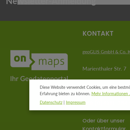
Die mit einem Stern (*) markierten Felder sind Pflichtfeld
KONTAKT
geoGLIS GmbH & Co. 
Marienthaler Str. 7
24340 Eckernförde
Diese Website verwendet Cookies, um eine bestmö
Erfahrung bieten zu können.
Mehr Informationen ..
+49 (0)4351-754 
Datenschutz
|
Impressum
Oder über unser
Kontaktformular
.