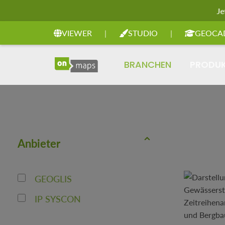
Je
Zur Hauptnavigation springen
VIEWER
|
STUDIO
|
GEOCA
BRANCHEN
PRODU
Anbieter
GEOGLIS
IP SYSCON