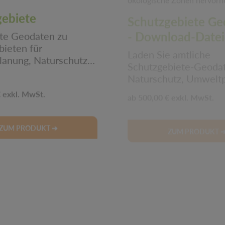
gebiete
Schutzgebiete Ge
- Download-Date
rte Geodaten zu
bieten für
Laden Sie amtliche
anung, Naturschutz &
Schutzgebiete-Geodat
sen. Ideal für
Naturschutz, Umwelt
ige Flächennutzung.
GIS-Analysen direkt h
 Preis:
Regulärer Preis:
€
500,00 €
liche Karten sichern!
Jetzt verfügbar!
ZUM PRODUKT ➔
ZUM PRODUKT 