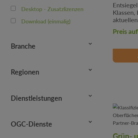
Entsiegel
Desktop - Zusatzlizenzen
Historische Geodaten
Klassen, 
aktuellen
Download (einmalig)
Höheninformation / DGM
Zusatzfa
Preis au
Infrastruktur
Branche
Klima & Umwelteinflüsse
Landnutzung &
Landwirtschaft
Regionen
Schutzbereiche & Auflagen
Stadtplanung &
Dienstleistungen
Raumplanung
Umwelt & Naturschutz
OGC-Dienste
Verkehr & Mobilität
Grün- 
Verschneidungen/Ableitungen