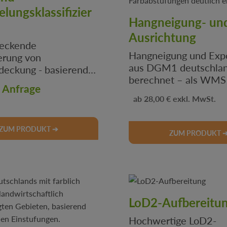
elungsklassifizier
Hangneigung- un
Ausrichtung
deckende
Hangneigung und Expo
ierung von
aus DGM1 deutschla
eckung - basierend
berechnet – als WMS zur PV
ldern - ideal für
f Anfrage
Planung & Geländeau
nung und kommunale
Regulärer Preis:
.
28,00 €
im onmaps-shop.
ategien
ZUM PRODUKT ➔
ZUM PRODUKT 
LoD2-Aufbereitu
Hochwertige LoD2-