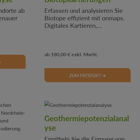
ndorte ab
Erfassen und analysieren Sie
enauer
Biotope effizient mit onmaps.
Digitales Kartieren,
 Perfekt
strukturierte Daten und
flexible Auswertungen für
lanung.
Umwelt- und Naturschutz.
Regulärer Preis:
180,00 €
➔
ZUM PRODUKT ➔
Geothermiepotenzialanal
yse
Ermitteln Sie die Eignung von