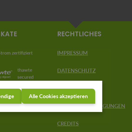
Analyse bleibt dauerhaft
nutzbar Einmal eingerichtet,
können Sie beliebig oft neue
Datensätze verwenden und
erhalten stets aktuelle
IKATE
RECHTLICHES
Ergebnisse – ganz ohne
wiederkehrenden Aufwand. Sie
konzentrieren sich auf Inhalte
IMPRESSUM
rom zertifiziert
– wir kümmern uns um Daten,
Logik und Umsetzung. Mehr
thawte
DATENSCHUTZ
Informationen Hinweis Die
secured
dargestellte Karte ist nicht
Bestandteil des
AGB
Produktes.onmaps.de
endige
Alle Cookies akzeptieren
©GeoBasis-DE/BKG/ZSHH
NUTZUNGSBEDINGUNGEN
<aktuelles Jahr> powered by
geoGLIS GmbH & Co. KG
CREDITS