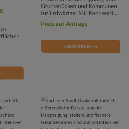
Grundstücken und Kommunen
he
für Erdwärme. Mit Kennwerten
zu Wärmeertrag, Sondenanzahl
Preis auf Anfrage
und Kollektorflächen.
 zu
zflächen
ZUM PRODUKT ➔
 GIS-
ür
➔