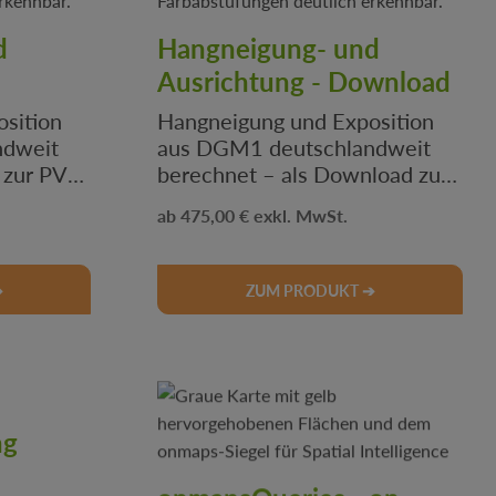
d
Hangneigung- und
Ausrichtung - Download
sition
Hangneigung und Exposition
ndweit
aus DGM1 deutschlandweit
-
berechnet – als Download zur
swertung
PV-Planung &
Regulärer Preis:
475,00 €
Geländeauswertung im
onmaps-shop.
➔
ZUM PRODUKT ➔
ng