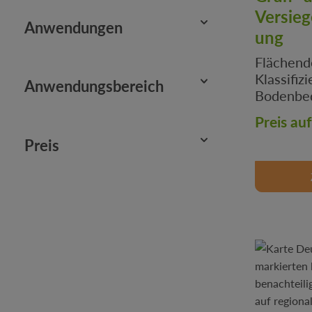
Versieg
Anwendungen
Verwaltungseinheiten &
ung
Kataster
Flächen
Wärmeplanung
Klassifiz
Anwendungsbereich
Bodenbed
auf Luftbi
Preis au
Stadtpla
Preis
Klimastr