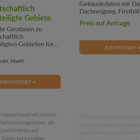
Gebäudedaten mit Da
tschaftlich
Dachneigung, Firsthö
eiligte Gebiete
Gebäudefunktion und
Preis auf Anfrage
Attributen als GeoPa
rte Geodaten zu
verfügbar.
chaftlich
ligten Gebieten für
ZUM PRODUKT 
derung,
anung & GIS-
 Preis:
 Jetzt amtliche
chern!
ZUM PRODUKT ➔