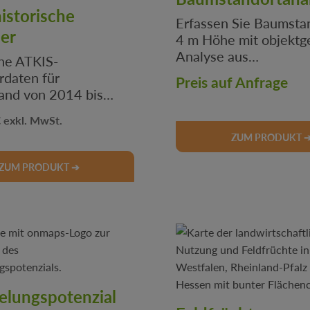
istorische
Erfassen Sie Baumsta
er
4 m Höhe mit objektg
Analyse aus
che ATKIS-
Fernerkundungsdaten.
daten für
Preis auf Anfrage
für Klimaanpassung,
and von 2014 bis
Fördermittel & Stadtp
rgleichen Sie
 Preis:
€
verläufe,
ZUM PRODUKT 
ieren Sie
ungen und nutzen Sie
ZUM PRODUKT ➔
chere Nachweise für
schaft, Behörden und
elungspotenzial