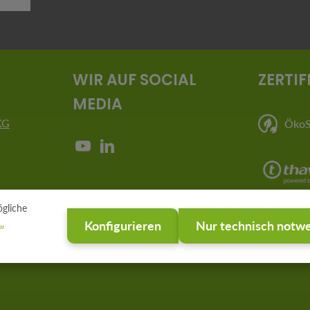
er.
WIR AUF SOCIAL
ZERTIF
MEDIA
KG
ÖkoSt
gliche
.
Konfigurieren
Nur technisch notw
91 0