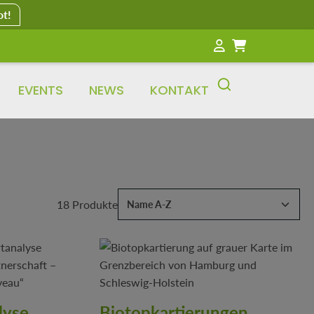
ot!
EVENTS
NEWS
KONTAKT
18 Produkte
lyse
Biotopkartierungen