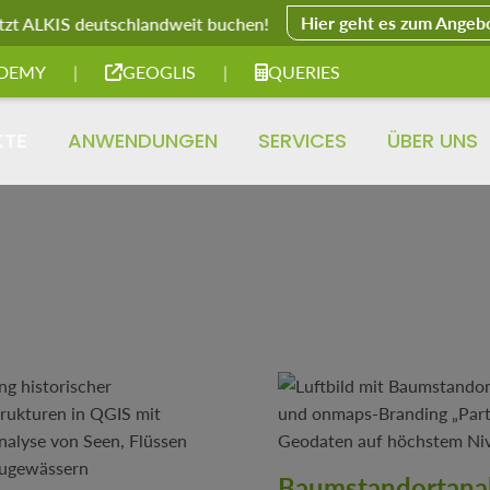
Hier geht es zum Angeb
tzt ALKIS deutschlandweit buchen!
DEMY
|
GEOGLIS
|
QUERIES
KTE
ANWENDUNGEN
SERVICES
ÜBER UNS
Baumstandortana