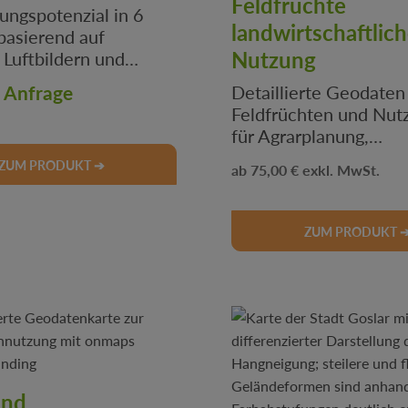
Feldfrüchte
ungspotenzial in 6
landwirtschaftlic
basierend auf
Nutzung
 Luftbildern und
ktoren
f Anfrage
Detaillierte Geodaten
Feldfrüchten und Nut
für Agrarplanung,
Flächenauswertung &
Regulärer Preis:
ZUM PRODUKT ➔
75,00 €
Anwendungen. Ideal f
Landwirtschaft &
Umweltanalysen.
ZUM PRODUKT 
und