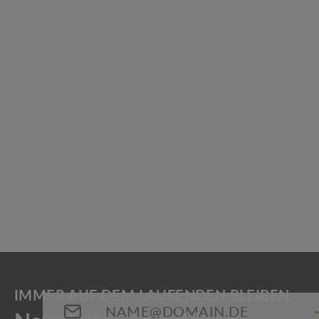
Schutz
histori
Downlo
Mit onma
Schutzge
nachvollz
historisi
Regulärer
400,00 
ideal für
rechtssi
E-Mail-Adresse*