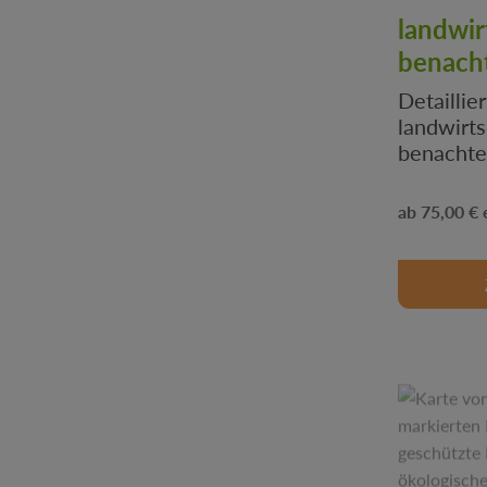
landwir
benacht
Detaillie
landwirts
benachtei
Agrarför
Umweltpl
Regulärer
75,00 €
Analysen.
Karten si