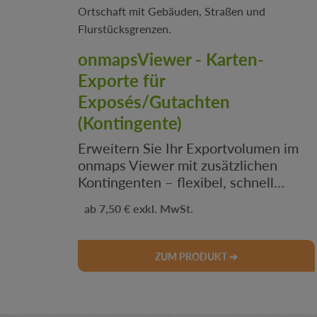
onmapsViewer - Karten-
Exporte für
Exposés/Gutachten
(Kontingente)
Erweitern Sie Ihr Exportvolumen im
onmaps Viewer mit zusätzlichen
Kontingenten – flexibel, schnell
verfügbar und ideal für intensive
Regulärer Preis:
.
7,50 €
Kartennutzung.
ZUM PRODUKT ➔