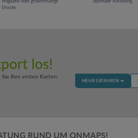
Magazine oder großformatige
optimaler Auflösung.
Drucke.
port los!
Sie Ihre ersten Karten-
MEHR ERFAHREN ➔
ATUNG RUND UM ONMAPS!