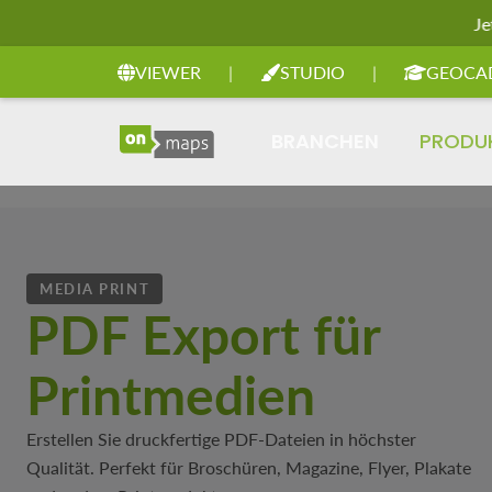
Je
Zur Hauptnavigation springen
VIEWER
|
STUDIO
|
GEOCA
BRANCHEN
PRODU
MEDIA PRINT
PDF Export für
Printmedien
Erstellen Sie druckfertige PDF-Dateien in höchster
Qualität. Perfekt für Broschüren, Magazine, Flyer, Plakate