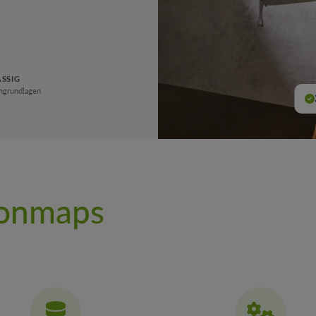
ÄSSIG
engrundlagen
t onmaps