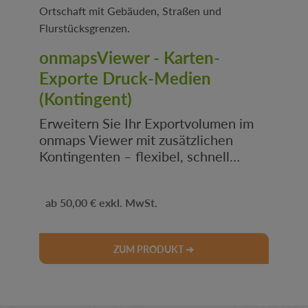
onmapsViewer - Karten-
Exporte Druck-Medien
(Kontingent)
Erweitern Sie Ihr Exportvolumen im
onmaps Viewer mit zusätzlichen
Kontingenten – flexibel, schnell
verfügbar und ideal für intensive
Kartennutzung.
Regulärer Preis:
.
50,00 €
ZUM PRODUKT ➔