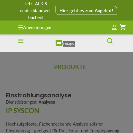
Jetzt ALKIS
alt springen
deutschlandweit
Hier geht es zum Angebot!
buchen!
Anwendungen
PRODUKTE
Einstrahlungsanalyse
Dienstleistungen:
Analysen
IP SYSCON
Hochaufgelöste, flächendeckende Analyse solarer
Einstrahlung - geeignet für PV-, Solar- und Energieplanung