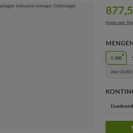
877,5
Preise exkl. M
MENGEN
1-100
über 30.001
(Diese 
KONTIN
Einzelbestel