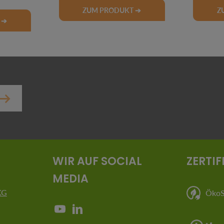
ZUM PRODUKT ➔
Z
 ➔
er.
WIR AUF SOCIAL
ZERTIF
MEDIA
KG
ÖkoSt