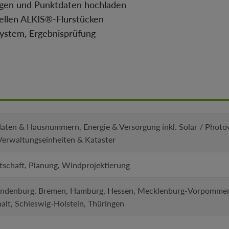
loggen und Punktdaten hochladen
uellen ALKIS®-Flurstücken
ystem, Ergebnisprüfung
daten & Hausnummern, Energie & Versorgung inkl. Solar / Photov
Verwaltungseinheiten & Kataster
tschaft, Planung, Windprojektierung
andenburg, Bremen, Hamburg, Hessen, Mecklenburg-Vorpommern,
alt, Schleswig-Holstein, Thüringen