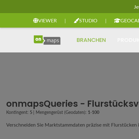
Je
Zur Hauptnavigation springen
VIEWER
|
STUDIO
|
GEOCA
BRANCHEN
PRODU
onmapsQueries - Flurstücksv
Kontingent:
5
|
Mengengerüst (Geodaten):
1-100
Verschneiden Sie Marktstammdaten präzise mit Flurstücken 