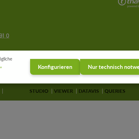
91 0
gliche
.
Konfigurieren
Nur technisch notw
STUDIO
VIEWER
DATAVIS
QUERIES