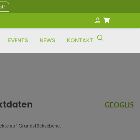
ot!
EVENTS
NEWS
KONTAKT
ktdaten
GEOGLIS
jekte auf Grundstücksebene.