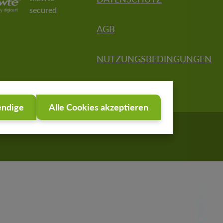
secured
AGB
NUTZUNGSBEDINGUNGEN
CREDITS
endige
Alle Cookies akzeptieren
© 2026 onmaps Shop -
powered by geoGLIS.de