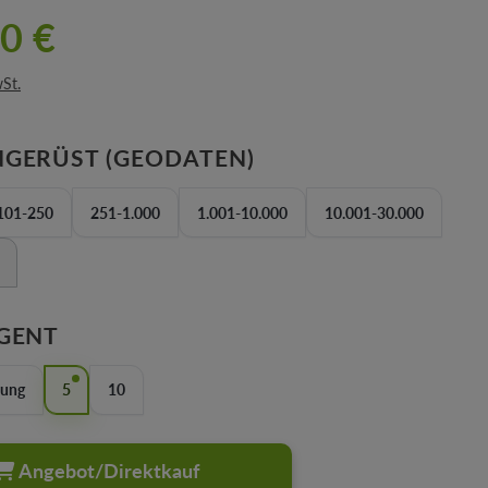
0 €
wSt.
AUSWÄHLEN
GERÜST (GEODATEN)
101-250
251-1.000
1.001-10.000
10.001-30.000
Option ist zurzeit nicht verfügbar.)
AUSWÄHLEN
GENT
lung
5
10
Angebot/Direktkauf