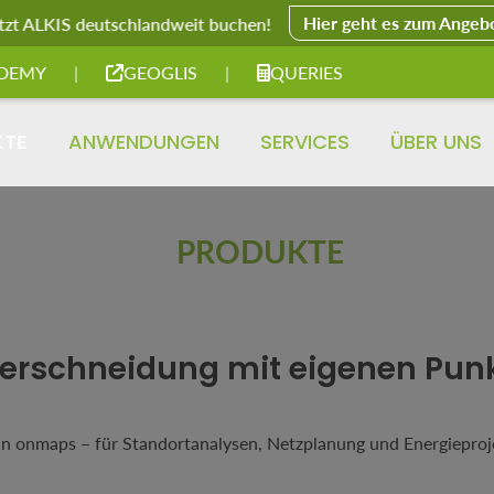
Hier geht es zum Angeb
tzt ALKIS deutschlandweit buchen!
DEMY
|
GEOGLIS
|
QUERIES
KTE
ANWENDUNGEN
SERVICES
ÜBER UNS
PRODUKTE
erschneidung mit eigenen Pun
in onmaps – für Standortanalysen, Netzplanung und Energiepro