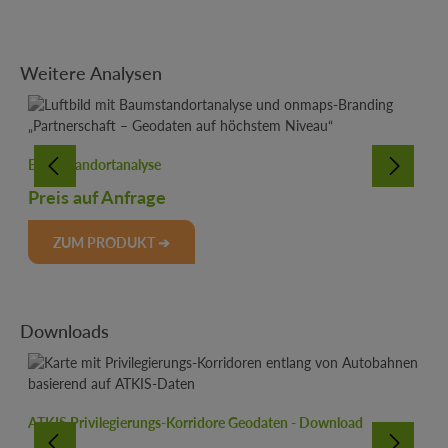
Produktgalerie überspringen
Weitere Analysen
Baumstandortanalyse
Preis auf Anfrage
ZUM PRODUKT ➔
Produktgalerie überspringen
Downloads
ATKIS Privilegierungs-Korridore Geodaten - Download