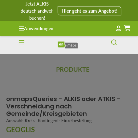
Jetzt ALKIS
alt springen
deutschlandweit
Hier geht es zum Angebot!
buchen!
Anwendungen
PRODUKTE
onmapsQueries - ALKIS oder ATKIS -
Verschneidung nach
Gemeinde/Kreisgebieten
Auswahl:
Kreis
|
Kontingent:
Einzelbestellung
GEOGLIS