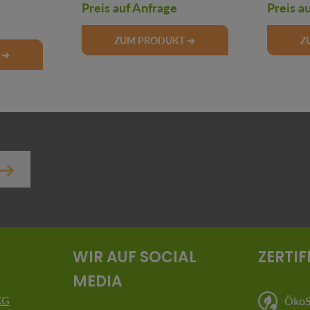
Preis auf Anfrage
Preis a
ZUM PRODUKT ➔
Z
 ➔
er.
WIR AUF SOCIAL
ZERTIF
MEDIA
KG
ÖkoSt