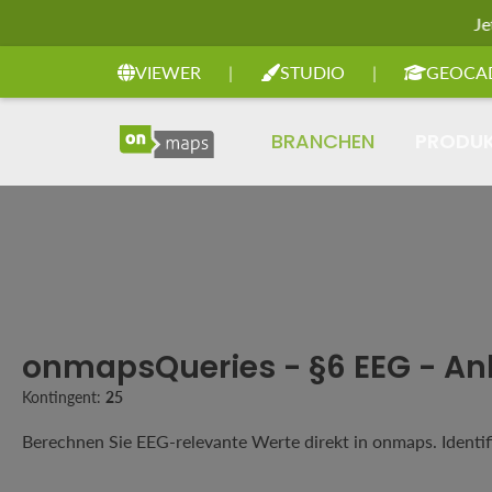
Je
Zur Hauptnavigation springen
VIEWER
|
STUDIO
|
GEOCA
BRANCHEN
PRODU
onmapsQueries - §6 EEG - A
Kontingent:
25
Berechnen Sie EEG-relevante Werte direkt in onmaps. Identifi