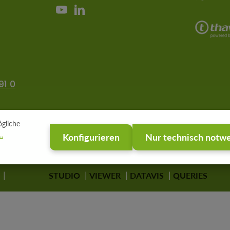
91 0
gliche
.
Konfigurieren
Nur technisch notw
STUDIO
VIEWER
DATAVIS
QUERIES