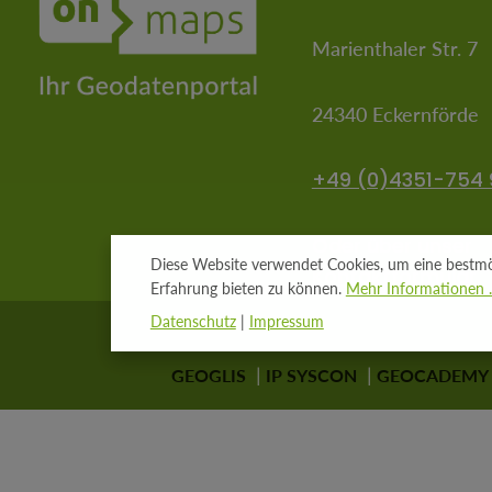
Marienthaler Str. 7
24340 Eckernförde
+49 (0)4351-754 
Oder über unser
Diese Website verwendet Cookies, um eine bestmö
Kontaktformular
.
Erfahrung bieten zu können.
Mehr Informationen ..
Datenschutz
|
Impressum
GEOGLIS
IP SYSCON
GEOCADEMY