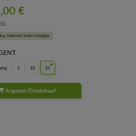
,00 €
wSt.
bar, Lieferzeit: Sofort verfügbar
AUSWÄHLEN
GENT
lung
5
10
25
Angebot/Direktkauf