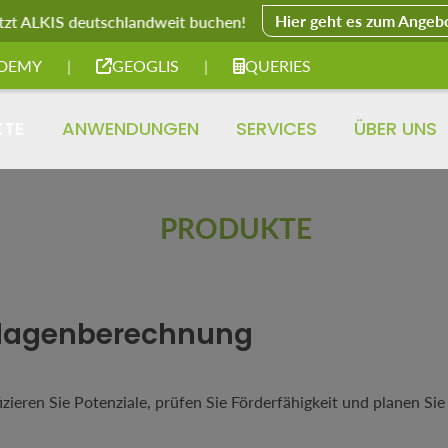
Hier geht es zum Angeb
tzt ALKIS deutschlandweit buchen!
DEMY
|
GEOGLIS
|
QUERIES
KTE
ANWENDUNGEN
SERVICES
ÜBER UNS
PRODUKTE
nlagenberechnung
zieren Sie Potenziale, prüfen Sie Förderfähigkeit und planen S