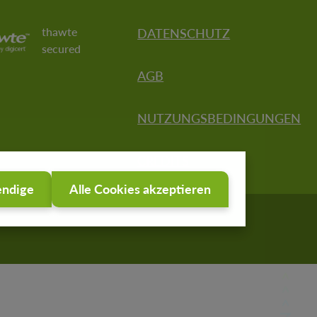
thawte
DATENSCHUTZ
secured
AGB
NUTZUNGSBEDINGUNGEN
CREDITS
endige
Alle Cookies akzeptieren
© 2026 onmaps Shop -
powered by geoGLIS.de