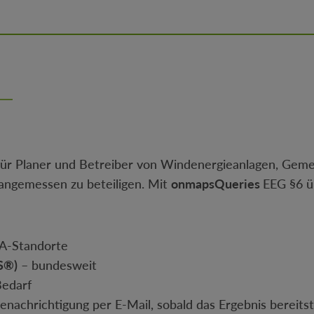
ür Planer und Betreiber von Windenergieanlagen, Gemei
 angemessen zu beteiligen. Mit
onmapsQueries
EEG §6 ü
A-Standorte
S®)
– bundesweit
Bedarf
enachrichtigung per E-Mail, sobald das Ergebnis bereits