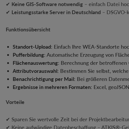
✔
Keine GIS-Software notwendig
– einfach Datei ho
✔
Leistungsstarke Server in Deutschland
– DSGVO-ko
Funktionsübersicht
Standort-Upload
: Einfach Ihre WEA-Standorte ho
Pufferbildung
: Automatische Erzeugung von Fläc
Flächenauswertung
: Berechnung der betroffenen
Attributvorauswahl
: Bestimmen Sie selbst, welch
Benachrichtigung per Mail
: Bei größeren Datenmen
Ergebnisse in mehreren Formaten
: Excel, geoJSO
Vorteile
✔ Sparen Sie wertvolle Zeit bei der Projektbearbeitu
✔ Keine aufwändige Datenbeschaffung – ATKIS®-Gebi