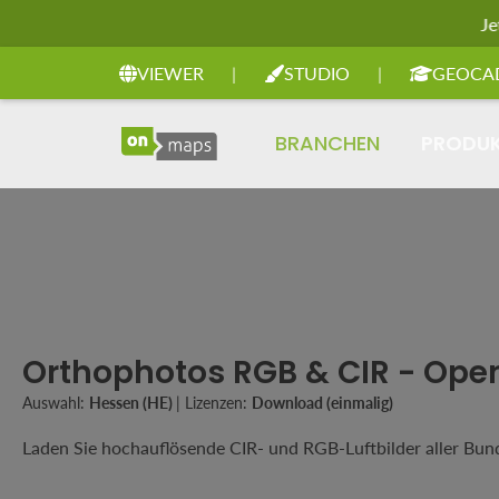
Je
Zur Hauptnavigation springen
VIEWER
|
STUDIO
|
GEOCA
BRANCHEN
PRODU
Orthophotos RGB & CIR - Ope
Auswahl:
Hessen (HE)
|
Lizenzen:
Download (einmalig)
Laden Sie hochauflösende CIR- und RGB-Luftbilder aller Bun