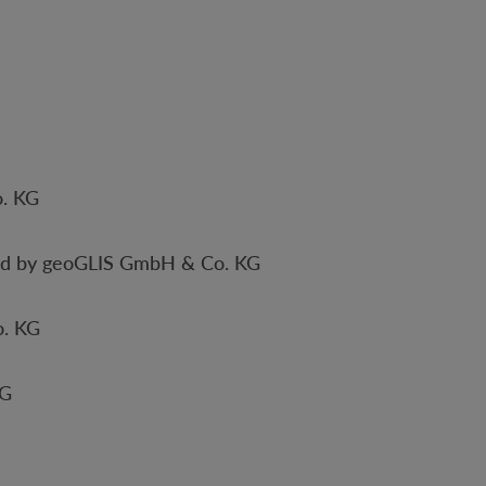
o. KG
red by geoGLIS GmbH & Co. KG
o. KG
KG