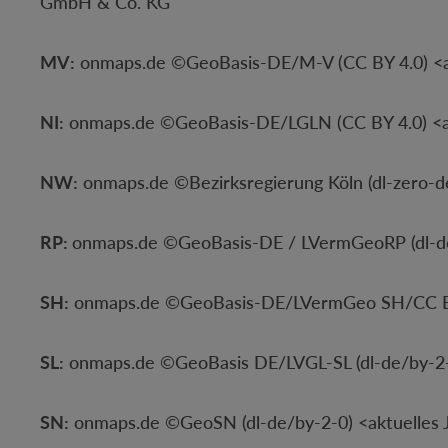
GmbH & Co. KG
MV:
onmaps.de ©GeoBasis-DE/M-V (CC BY 4.0) <a
NI:
onmaps.de ©GeoBasis-DE/LGLN (CC BY 4.0) <a
NW:
onmaps.de ©Bezirksregierung Köln (dl-zero-
RP:
onmaps.de ©GeoBasis-DE / LVermGeoRP (dl-de
SH:
onmaps.de ©GeoBasis-DE/LVermGeo SH/CC BY 
SL:
onmaps.de ©GeoBasis DE/LVGL-SL (dl-de/by-2-
SN:
onmaps.de ©GeoSN (dl-de/by-2-0) <aktuelles