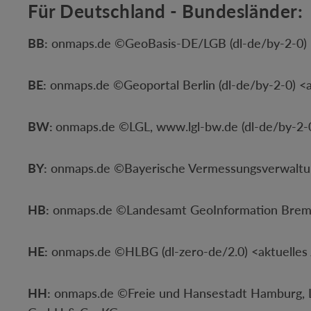
Für Deutschland - Bundesländer:
BB:
onmaps.de ©GeoBasis-DE/LGB (dl-de/by-2-0) 
BE:
onmaps.de ©Geoportal Berlin (dl-de/by-2-0) 
BW:
onmaps.de ©LGL, www.lgl-bw.de (dl-de/by-2-
BY:
onmaps.de ©Bayerische Vermessungsverwaltun
HB:
onmaps.de ©Landesamt GeoInformation Bremen
HE:
onmaps.de ©HLBG (dl-zero-de/2.0) <aktuelle
HH:
onmaps.de ©Freie und Hansestadt Hamburg, La