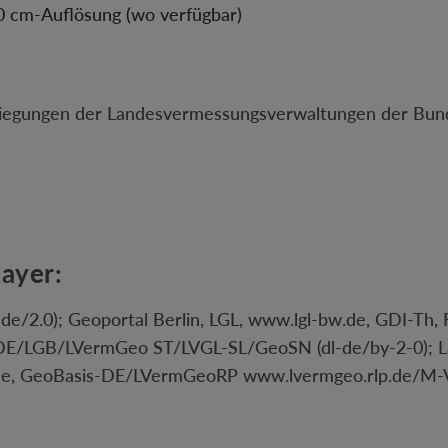
0 cm-Auflösung (wo verfügbar)
liegungen der Landesvermessungsverwaltungen der Bunde
ayer:
de/2.0); Geoportal Berlin, LGL, www.lgl-bw.de, GDI-Th,
-DE/LGB/LVermGeo ST/LVGL-SL/GeoSN (dl-de/by-2-0); L
e, GeoBasis-DE/LVermGeoRP www.lvermgeo.rlp.de/M-V