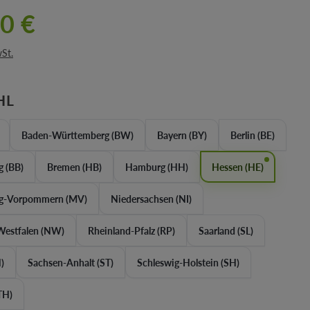
0 €
wSt.
AUSWÄHLEN
HL
Baden-Württemberg (BW)
Bayern (BY)
Berlin (BE)
 (BB)
Bremen (HB)
Hamburg (HH)
Hessen (HE)
g-Vorpommern (MV)
Niedersachsen (NI)
Westfalen (NW)
Rheinland-Pfalz (RP)
Saarland (SL)
)
Sachsen-Anhalt (ST)
Schleswig-Holstein (SH)
TH)