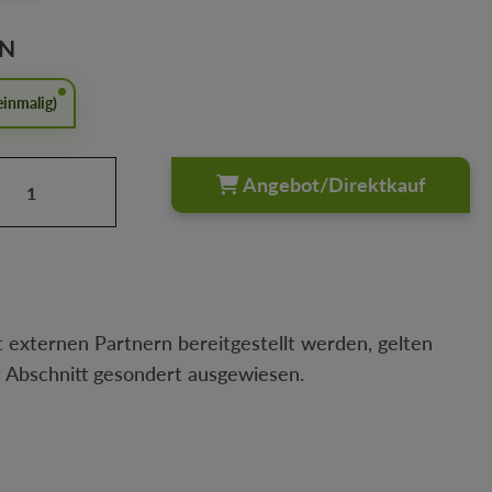
AUSWÄHLEN
EN
inmalig)
Anzahl: Gib den gewünschten Wert ein oder
Angebot/Direktkauf
 externen Partnern bereitgestellt werden, gelten
n Abschnitt gesondert ausgewiesen.