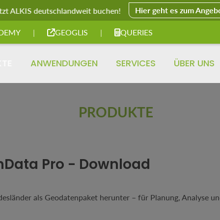
Hier geht es zum Angeb
tzt ALKIS deutschlandweit buchen!
DEMY
|
GEOGLIS
|
QUERIES
KTE
ANWENDUNGEN
SERVICES
ÜBER UNS
PRODUKTE
nData Pro - Download
desländer als Geodatenpaket herunter – für Planung, Analyse u