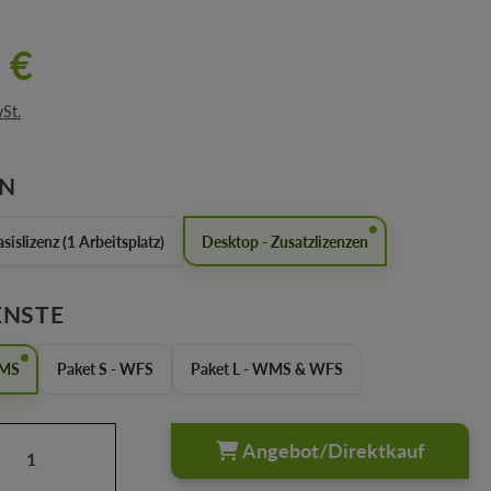
 €
wSt.
AUSWÄHLEN
EN
sislizenz (1 Arbeitsplatz)
Desktop - Zusatzlizenzen
AUSWÄHLEN
ENSTE
WMS
Paket S - WFS
Paket L - WMS & WFS
Anzahl: Gib den gewünschten Wert ein oder
Angebot/Direktkauf