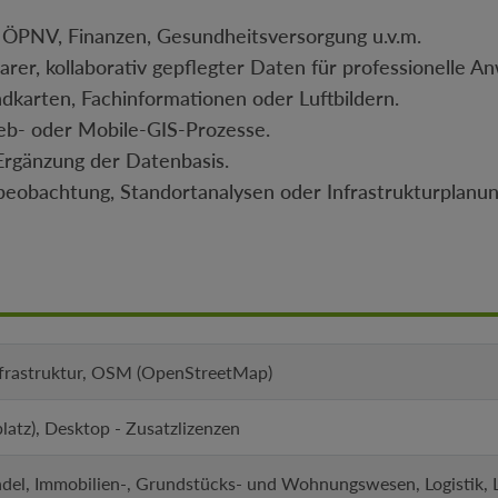
 ÖPNV, Finanzen, Gesundheitsversorgung u.v.m.
barer, kollaborativ gepflegter Daten für professionelle 
ndkarten, Fachinformationen oder Luftbildern.
Web- oder Mobile-GIS-Prozesse.
 Ergänzung der Datenbasis.
mbeobachtung, Standortanalysen oder Infrastrukturplanun
frastruktur, OSM (OpenStreetMap)
platz), Desktop - Zusatzlizenzen
del, Immobilien-, Grundstücks- und Wohnungswesen, Logistik, La