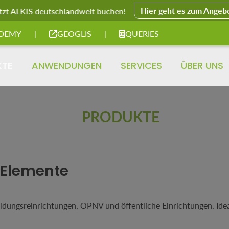
Hier geht es zum Angeb
tzt ALKIS deutschlandweit buchen!
DEMY
|
GEOGLIS
|
QUERIES
KTE
ANWENDUNGEN
SERVICES
ÜBER UNS
PRODUKTE
-Elemente
dungsreinrichtungen, ÖPNV und öffentliche Einrichtungen. Ideal