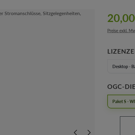
20,00
Preise exkl. M
LIZENZ
Desktop - Ba
OGC-DI
Paket S - 
Produkt 