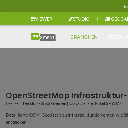
Je
Zur Hauptnavigation springen
VIEWER
|
STUDIO
|
GEOCA
BRANCHEN
PRODU
OpenStreetMap Infrastruktur
Lizenzen:
Desktop - Zusatzlizenzen
|
OGC-Dienste:
Paket S - WMS
Detaillierte OSM-Geodaten zu Infrastrukturelementen wie Bil
entdecken!