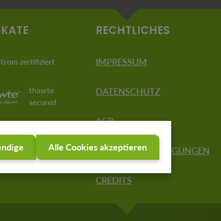
IKATE
RECHTLICHES
IMPRESSUM
rom zertifiziert
thawte
DATENSCHUTZ
secured
AGB
endige
Alle Cookies akzeptieren
NUTZUNGSBEDINGUNGEN
CREDITS