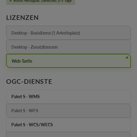
Sofort verfügbar, Lieferzeit: 2-5 Tage
AUSWÄHLEN
LIZENZEN
Desktop - Basislizenz (1 Arbeitsplatz)
(Diese Option ist zurzeit nicht verfügbar.)
Desktop - Zusatzlizenzen
(Diese Option ist zurzeit nicht verfügbar.)
Web-Tarife
AUSWÄHLEN
OGC-DIENSTE
Paket S - WMS
Paket S - WFS
(Diese Option ist zurzeit nicht verfügbar.)
Paket S - WCS/WECS