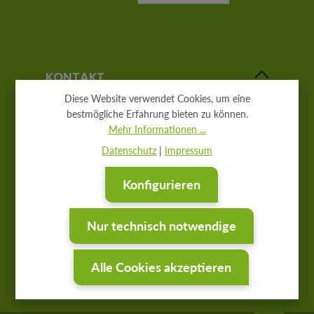
KONTAKT
Diese Website verwendet Cookies, um eine
bestmögliche Erfahrung bieten zu können.
Mehr Informationen ...
WIR AUF SOCIAL MEDIA
Datenschutz
|
Impressum
Konfigurieren
ZERTIFIKATE
Nur technisch notwendige
Alle Cookies akzeptieren
RECHTLICHES