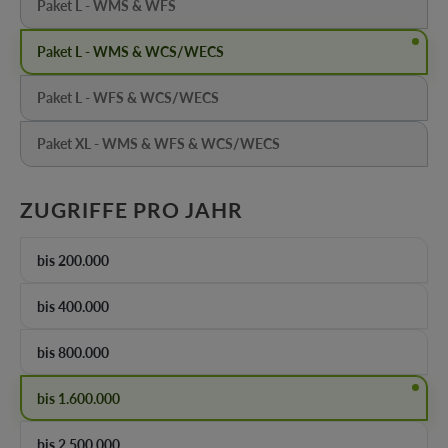
Paket L - WMS & WFS
(Diese Option ist zurzeit nicht verfügbar.)
Paket L - WMS & WCS/WECS
Paket L - WFS & WCS/WECS
(Diese Option ist zurzeit nicht verfügbar.)
Paket XL - WMS & WFS & WCS/WECS
(Diese Option ist zurzeit nicht verfügbar.)
AUSWÄHLEN
ZUGRIFFE PRO JAHR
bis 200.000
bis 400.000
bis 800.000
bis 1.600.000
bis 2.500.000