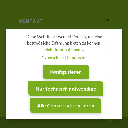
KONTAKT
Diese Website verwendet Cookies, um eine
bestmögliche Erfahrung bieten zu können.
WIR AUF SOCIAL MEDIA
Mehr Informationen ...
Datenschutz
|
Impressum
Konfigurieren
ZERTIFIKATE
Nur technisch notwendige
Alle Cookies akzeptieren
RECHTLICHES