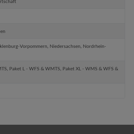
rtschaft
den
cklenburg-Vorpommern, Niedersachsen, Nordrhein-
WMTS, Paket L - WFS & WMTS, Paket XL - WMS & WFS &