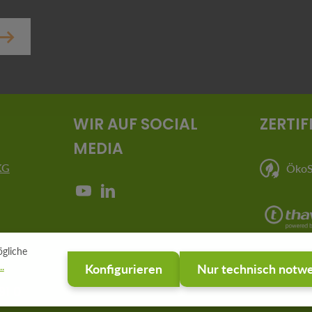
er.
WIR AUF SOCIAL
ZERTIF
MEDIA
KG
ÖkoSt
gliche
.
Konfigurieren
Nur technisch notw
91 0