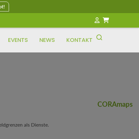
ot!
EVENTS
NEWS
KONTAKT
CORAmaps
eldgrenzen als Dienste.