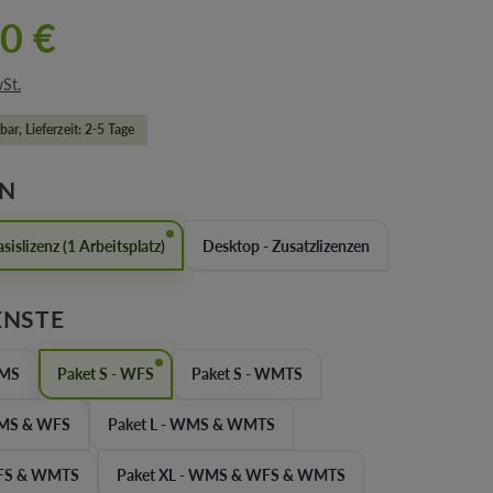
0 €
wSt.
bar, Lieferzeit: 2-5 Tage
AUSWÄHLEN
EN
sislizenz (1 Arbeitsplatz)
Desktop - Zusatzlizenzen
AUSWÄHLEN
ENSTE
WMS
Paket S - WFS
Paket S - WMTS
WMS & WFS
Paket L - WMS & WMTS
WFS & WMTS
Paket XL - WMS & WFS & WMTS