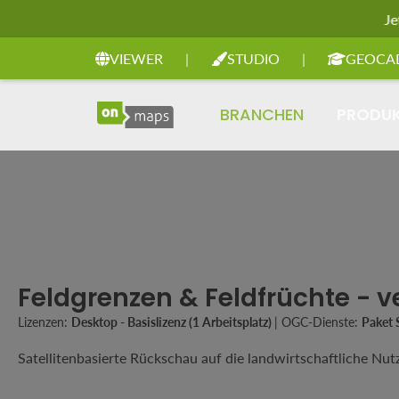
Je
Zur Hauptnavigation springen
VIEWER
|
STUDIO
|
GEOCA
BRANCHEN
PRODU
Feldgrenzen & Feldfrüchte - 
Lizenzen:
Desktop - Basislizenz (1 Arbeitsplatz)
|
OGC-Dienste:
Paket 
Satellitenbasierte Rückschau auf die landwirtschaftliche Nut