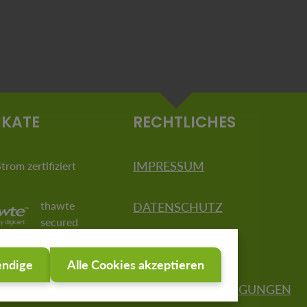
IKATE
RECHTLICHES
IMPRESSUM
rom zertifiziert
thawte
DATENSCHUTZ
secured
AGB
endige
Alle Cookies akzeptieren
NUTZUNGSBEDINGUNGEN