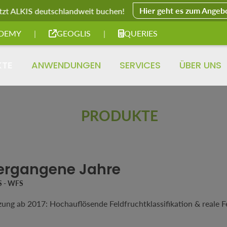
Hier geht es zum Angeb
tzt ALKIS deutschlandweit buchen!
DEMY
|
GEOGLIS
|
QUERIES
KTE
ANWENDUNGEN
SERVICES
ÜBER UNS
PRODUKTE
vergangene Jahre
S - WFS
zung ab 2017: Hochauflösende Feldfruchtklassifikation & reale F