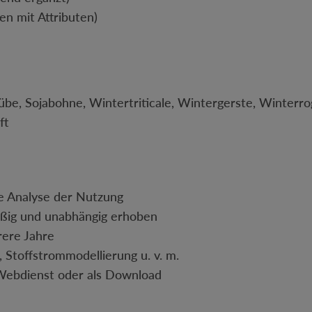
zen mit Attributen)
rrübe, Sojabohne, Wintertriticale, Wintergerste, Winte
ft
e Analyse der Nutzung
mäßig und unabhängig erhoben
rere Jahre
 Stoffstrommodellierung u. v. m.
 Webdienst oder als Download