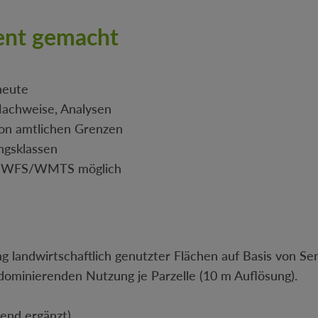
ent gemacht
heute
 Nachweise, Analysen
on amtlichen Grenzen
ungsklassen
als WFS/WMTS möglich
landwirtschaftlich genutzter Flächen auf Basis von Sen
dominierenden Nutzung je Parzelle (10 m Auflösung).
fend ergänzt)