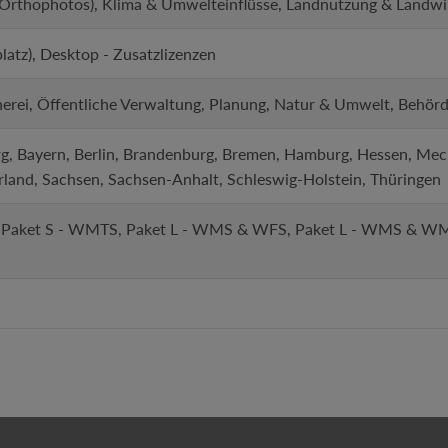
(Orthophotos), Klima & Umwelteinflüsse, Landnutzung & Landwi
platz), Desktop - Zusatzlizenzen
cherei, Öffentliche Verwaltung, Planung, Natur & Umwelt, Behör
, Bayern, Berlin, Brandenburg, Bremen, Hamburg, Hessen, Me
rland, Sachsen, Sachsen-Anhalt, Schleswig-Holstein, Thüringen
, Paket S - WMTS, Paket L - WMS & WFS, Paket L - WMS & 