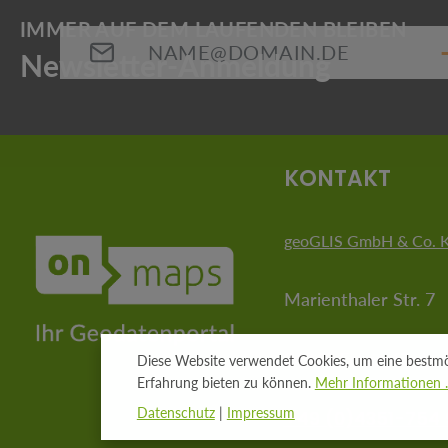
E-Mail-Adresse*
Die mit einem Stern (*) markierten Felder sind Pflichtfeld
KONTAKT
geoGLIS GmbH & Co. 
Marienthaler Str. 7
24340 Eckernförde
Diese Website verwendet Cookies, um eine bestmö
Erfahrung bieten zu können.
Mehr Informationen ..
Datenschutz
|
Impressum
+49 (0)4351-754 