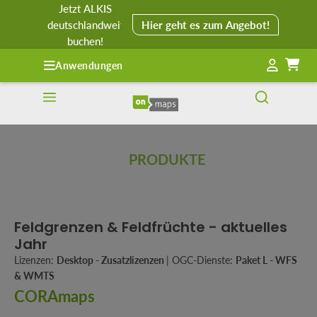
Jetzt ALKIS
alt springen
deutschlandweit
Hier geht es zum Angebot!
buchen!
Anwendungen
PRODUKTE
Feldgrenzen & Feldfrüchte - aktuelles
Jahr
Lizenzen:
Desktop - Zusatzlizenzen
|
OGC-Dienste:
Paket L - WFS
& WMTS
CORAmaps