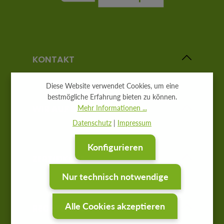
KONTAKT
Diese Website verwendet Cookies, um eine
bestmögliche Erfahrung bieten zu können.
WIR AUF SOCIAL MEDIA
Mehr Informationen ...
Datenschutz
|
Impressum
Konfigurieren
ZERTIFIKATE
Nur technisch notwendige
Alle Cookies akzeptieren
RECHTLICHES