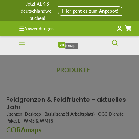
Jetzt ALKIS
alt springen
deutschlandweit
Hier geht es zum Angebot!
buchen!
Anwendungen
PRODUKTE
Feldgrenzen & Feldfrüchte - aktuelles
Jahr
Lizenzen:
Desktop - Basislizenz (1 Arbeitsplatz)
|
OGC-Dienste:
Paket L - WMS & WMTS
CORAmaps