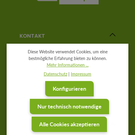
KONTAKT
Diese Website verwendet Cookies, um eine
bestmögliche Erfahrung bieten zu können.
WIR AUF SOCIAL MEDIA
Mehr Informationen ...
Datenschutz
|
Impressum
Konfigurieren
ZERTIFIKATE
Nur technisch notwendige
Alle Cookies akzeptieren
RECHTLICHES