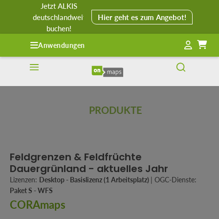
Jetzt ALKIS
alt springen
deutschlandweit
Hier geht es zum Angebot!
buchen!
Anwendungen
PRODUKTE
Feldgrenzen & Feldfrüchte
Dauergrünland - aktuelles Jahr
Lizenzen:
Desktop - Basislizenz (1 Arbeitsplatz)
|
OGC-Dienste:
Paket S - WFS
CORAmaps