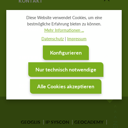
KONTAKT
Diese Website verwendet Cookies, um eine
bestmögliche Erfahrung bieten zu können.
WIR AUF SOCIAL MEDIA
Mehr Informationen ...
Datenschutz
|
Impressum
Konfigurieren
ZERTIFIKATE
Nur technisch notwendige
RECHTLICHES
Alle Cookies akzeptieren
GEOGLIS
IP SYSCON
GEOCADEMY