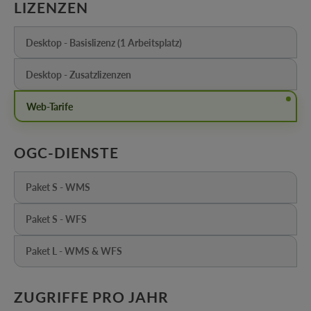
AUSWÄHLEN
LIZENZEN
Desktop - Basislizenz (1 Arbeitsplatz)
(Diese Option ist zurzeit nicht verfügbar.)
Desktop - Zusatzlizenzen
(Diese Option ist zurzeit nicht verfügbar.)
Web-Tarife
AUSWÄHLEN
OGC-DIENSTE
Paket S - WMS
(Diese Option ist zurzeit nicht verfügbar.)
Paket S - WFS
(Diese Option ist zurzeit nicht verfügbar.)
Paket L - WMS & WFS
(Diese Option ist zurzeit nicht verfügbar.)
AUSWÄHLEN
ZUGRIFFE PRO JAHR