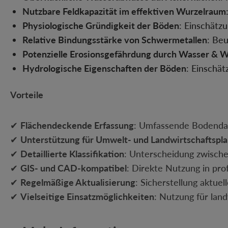
Nutzbare Feldkapazität im effektiven Wurzelraum
Physiologische Gründigkeit der Böden
: Einschätz
Relative Bindungsstärke von Schwermetallen
: Be
Potenzielle Erosionsgefährdung durch Wasser & 
Hydrologische Eigenschaften der Böden
: Einschä
Vorteile
✔
Flächendeckende Erfassung
: Umfassende Bodendat
✔
Unterstützung für Umwelt- und Landwirtschaftspl
✔
Detaillierte Klassifikation
: Unterscheidung zwische
✔
GIS- und CAD-kompatibel
: Direkte Nutzung in pro
✔
Regelmäßige Aktualisierung
: Sicherstellung aktue
✔
Vielseitige Einsatzmöglichkeiten
: Nutzung für lan