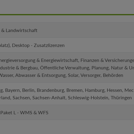
 & Landwirtschaft
platz), Desktop - Zusatzlizenzen
rgieversorgung & Energiewirtschaft, Finanzen & Versicherungen, 
dustrie & Bergbau, Öffentliche Verwaltung, Planung, Natur & U
asser, Abwasser & Entsorgung, Solar, Versorger, Behörden
, Bayern, Berlin, Brandenburg, Bremen, Hamburg, Hessen, Me
rland, Sachsen, Sachsen-Anhalt, Schleswig-Holstein, Thüringen
, Paket L - WMS & WFS