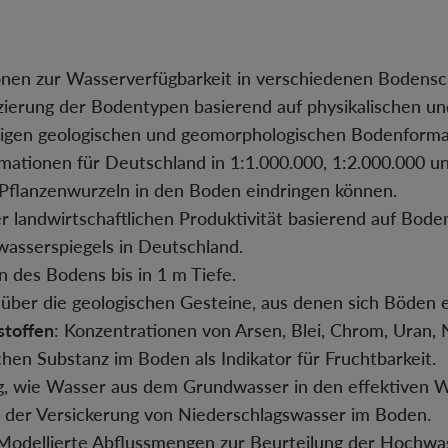
ionen zur Wasserverfügbarkeit in verschiedenen Bodensc
fizierung der Bodentypen basierend auf physikalischen u
migen geologischen und geomorphologischen Bodenforma
mationen für Deutschland in 1:1.000.000, 1:2.000.000 u
f Pflanzenwurzeln in den Boden eindringen können.
er landwirtschaftlichen Produktivität basierend auf Bode
wasserspiegels in Deutschland.
 des Bodens bis in 1 m Tiefe.
 über die geologischen Gesteine, aus denen sich Böden 
stoffen
: Konzentrationen von Arsen, Blei, Chrom, Uran,
chen Substanz im Boden als Indikator für Fruchtbarkeit.
g, wie Wasser aus dem Grundwasser in den effektiven W
 der Versickerung von Niederschlagswasser im Boden.
 Modellierte Abflussmengen zur Beurteilung der Hochwas