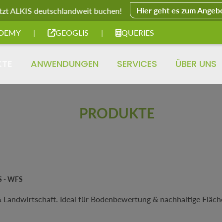
Hier geht es zum Angeb
tzt ALKIS deutschlandweit buchen!
DEMY
|
GEOGLIS
|
QUERIES
KTE
ANWENDUNGEN
SERVICES
ÜBER UNS
PRODUKTE
S - WFS
 Landwirtschaft. Ideal für Bodenbewertung & nachhaltige Fläche