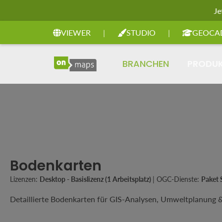
Je
Zur Hauptnavigation springen
VIEWER
|
STUDIO
|
GEOCA
BRANCHEN
PRODU
Bodenkarten
Lizenzen:
Desktop - Basislizenz (1 Arbeitsplatz)
|
OGC-Dienste:
Paket 
Detaillierte Bodenkarten für GIS-Analysen, Umweltplanung &