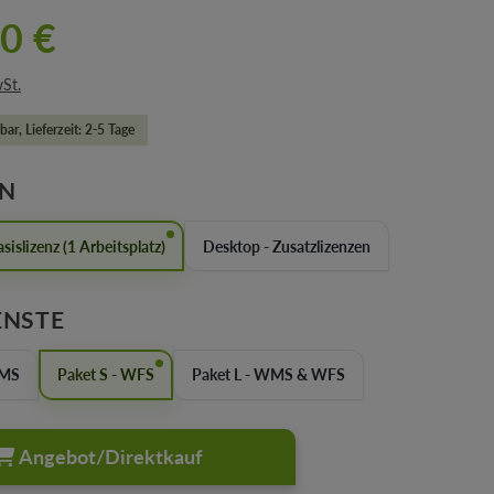
0 €
wSt.
bar, Lieferzeit: 2-5 Tage
AUSWÄHLEN
EN
sislizenz (1 Arbeitsplatz)
Desktop - Zusatzlizenzen
AUSWÄHLEN
ENSTE
WMS
Paket S - WFS
Paket L - WMS & WFS
Angebot/Direktkauf