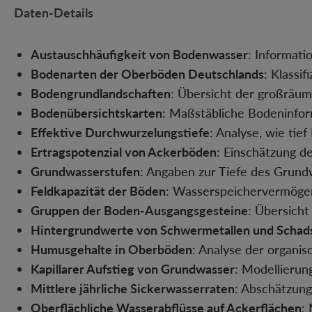
Daten-Details
Austauschhäufigkeit von Bodenwasser
: Informat
Bodenarten der Oberböden Deutschlands
: Klassi
Bodengrundlandschaften
: Übersicht der großräu
Bodenübersichtskarten
: Maßstäbliche Bodeninfor
Effektive Durchwurzelungstiefe
: Analyse, wie tie
Ertragspotenzial von Ackerböden
: Einschätzung d
Grundwasserstufen
: Angaben zur Tiefe des Grund
Feldkapazität der Böden
: Wasserspeichervermögen
Gruppen der Boden-Ausgangsgesteine
: Übersicht
Hintergrundwerte von Schwermetallen und Schad
Humusgehalte in Oberböden
: Analyse der organis
Kapillarer Aufstieg von Grundwasser
: Modellierun
Mittlere jährliche Sickerwasserraten
: Abschätzung
Oberflächliche Wasserabflüsse auf Ackerflächen
: