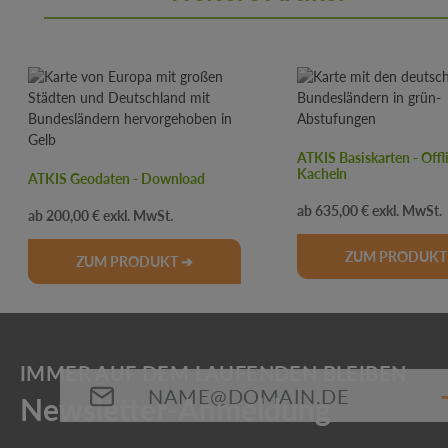
Produktgalerie überspringen
ATKIS Basiskarten - Offl
Kacheln
ATKIS Geodaten - Download
Regulärer Preis:
Regulärer Preis:
635,00 €
200,00 €
ZUM PRODUKT
ZUM PRODUKT ➔
E-Mail-Adresse*