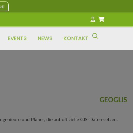
ot!
EVENTS
NEWS
KONTAKT
GEOGLIS
enieure und Planer, die auf offizielle GIS-Daten setzen.