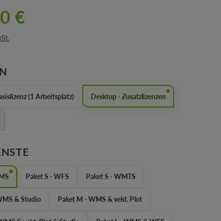
0 €
wSt.
AUSWÄHLEN
EN
sislizenz (1 Arbeitsplatz)
Desktop - Zusatzlizenzen
Option ist zurzeit nicht verfügbar.)
AUSWÄHLEN
ENSTE
WMS
Paket S - WFS
Paket S - WMTS
ket S+ - WMS & Studio
Paket M - WMS & vekt. Plot