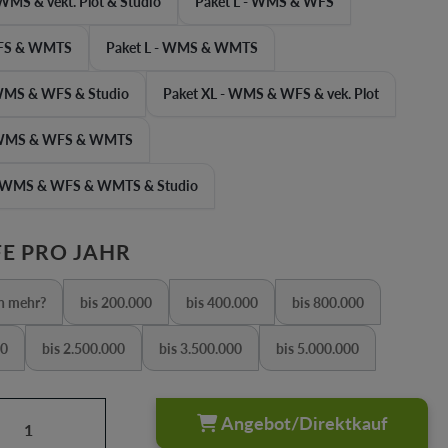
WMS & vekt. Plot & Studio
Paket L - WMS & WFS
WFS & WMTS
Paket L - WMS & WMTS
 WMS & WFS & Studio
Paket XL - WMS & WFS & vek. Plot
- WMS & WFS & WMTS
- WMS & WFS & WMTS & Studio
AUSWÄHLEN
E PRO JAHR
n mehr?
bis 200.000
bis 400.000
bis 800.000
iese Option ist zurzeit nicht verfügbar.)
(Diese Option ist zurzeit nicht verfügbar.)
(Diese Option ist zurzeit nicht verfügbar
(Diese Option ist zurz
00
bis 2.500.000
bis 3.500.000
bis 5.000.000
 Option ist zurzeit nicht verfügbar.)
(Diese Option ist zurzeit nicht verfügbar.)
(Diese Option ist zurzeit nicht verfügbar.)
(Diese Option ist zurze
Anzahl: Gib den gewünschten Wert ein oder
Angebot/Direktkauf