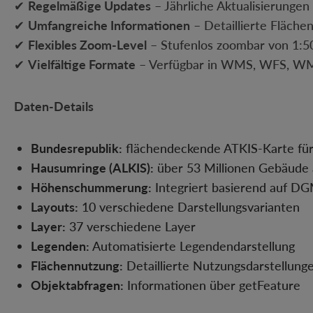
✔
Regelmäßige Updates
– Jährliche Aktualisierunge
✔
Umfangreiche Informationen
– Detaillierte Fläche
✔
Flexibles Zoom-Level
– Stufenlos zoombar von 1:50
✔
Vielfältige Formate
– Verfügbar in WMS, WFS, W
Daten-Details
Bundesrepublik:
flächendeckende ATKIS-Karte fü
Hausumringe (ALKIS):
über 53 Millionen Gebäude 
Höhenschummerung:
Integriert basierend auf D
Layouts:
10 verschiedene Darstellungsvarianten
Layer:
37 verschiedene Layer
Legenden:
Automatisierte Legendendarstellung
Flächennutzung:
Detaillierte Nutzungsdarstellung
Objektabfragen:
Informationen über getFeature