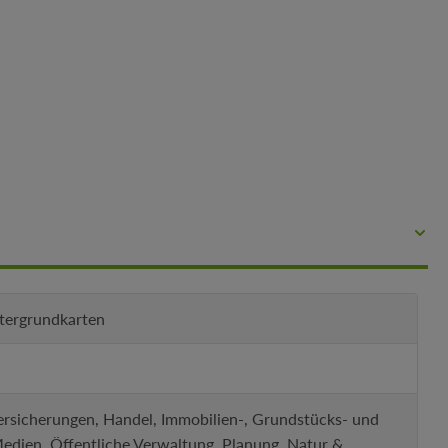
ntergrundkarten
ersicherungen, Handel, Immobilien-, Grundstücks- und
Medien, Öffentliche Verwaltung, Planung, Natur &