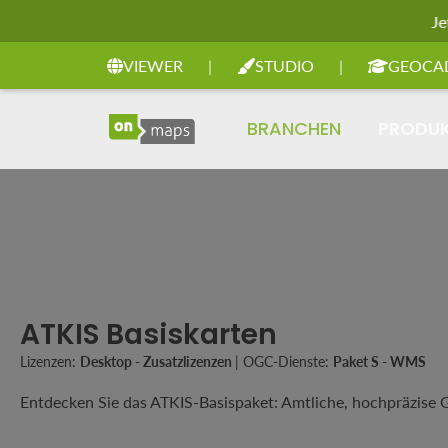
Je
Zur Hauptnavigation springen
VIEWER
|
STUDIO
|
GEOCA
BRANCHEN
PRODU
ATKIS Basiskarten
Lizenzen:
Desktop - Zusatzlizenzen
|
OGC-Dienste:
Paket S - WMS
Entdecken Sie das ATKIS-Basispaket: Amtliche, hochpräzise Ge