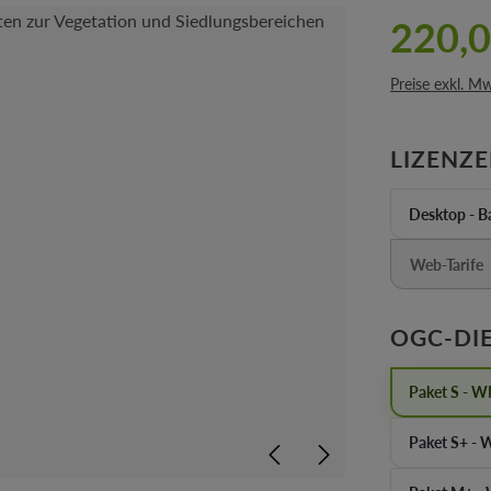
220,0
Preise exkl. M
LIZENZ
Desktop - Ba
Web-Tarife
(Diese 
OGC-DI
Paket S - 
Pa