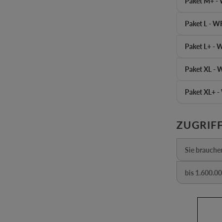
Paket M+ - 
Paket L - 
Paket L+ -
Paket XL 
Paket XL+ 
ZUGRIFF
Sie brauche
(D
bis 1.600.0
(Diese
Produkt 