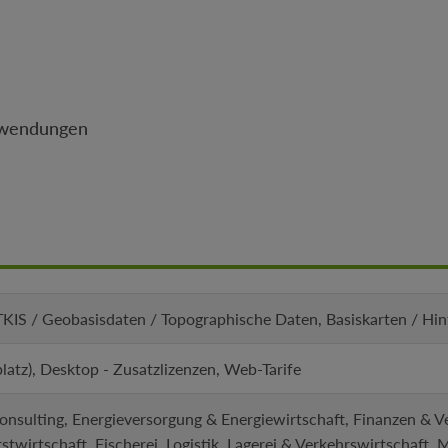
Anwendungen
IS / Geobasisdaten / Topographische Daten, Basiskarten / Hi
platz), Desktop - Zusatzlizenzen, Web-Tarife
nsulting, Energieversorgung & Energiewirtschaft, Finanzen & V
irtschaft, Fischerei, Logistik, Lagerei & Verkehrswirtschaft, 