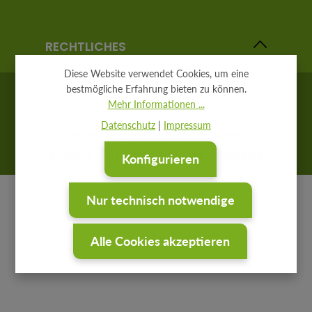
RECHTLICHES
Diese Website verwendet Cookies, um eine
bestmögliche Erfahrung bieten zu können.
Mehr Informationen ...
Datenschutz
|
Impressum
GEOGLIS
IP SYSCON
GEOCADEMY
STUDIO
VIEWER
DATAVIS
QUERIES
Konfigurieren
Nur technisch notwendige
Alle Cookies akzeptieren