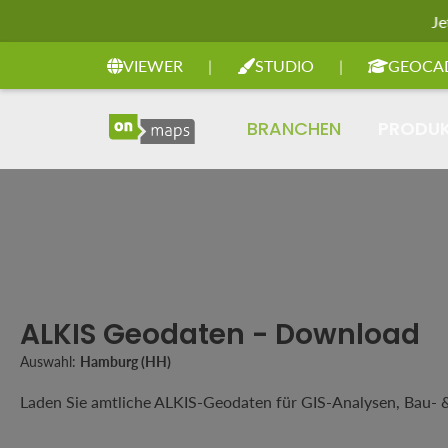
Je
Zur Hauptnavigation springen
VIEWER
|
STUDIO
|
GEOCA
BRANCHEN
PRODU
ALKIS Geodaten - Download
Auswahl:
Hamburg (HH)
Laden Sie amtliche ALKIS-Geodaten für GIS-Analysen, Bau- &