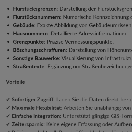
Flurstücksgrenzen
: Darstellung der Flurstücksgr
Flurstücksnummern
: Numerische Kennzeichnung 
Gebäude
: Exakte Abbildung von Gebäudeumrissen
Hausnummern
: Detaillierte Adressinformationen.
Grenzpunkte
: Präzise Vermessungspunkte.
Böschungsschraffuren
: Darstellung von Höhenunt
Sonstige Bauwerke
: Visualisierung von Infrastruk
Straßentexte
: Ergänzung um Straßenbezeichnung
Vorteile
✔
Sofortiger Zugriff
: Laden Sie die Daten direkt heru
✔
Maximale Flexibilität
: Arbeiten Sie unabhängig von
✔
Einfache Integration
: Unterstützt gängige GIS-For
✔
Zeitersparnis
: Keine eigene Erfassung oder Aufbere