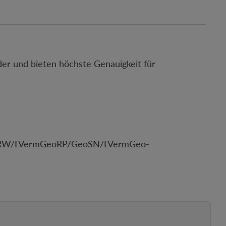
 und bieten höchste Genauigkeit für
G/NRW/LVermGeoRP/GeoSN/LVermGeo-