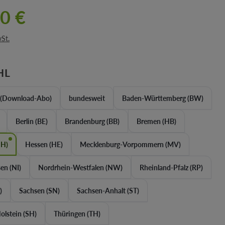
0 €
wSt.
AUSWÄHLEN
HL
 (Download-Abo)
bundesweit
Baden-Württemberg (BW)
Berlin (BE)
Brandenburg (BB)
Bremen (HB)
HH)
Hessen (HE)
Mecklenburg-Vorpommern (MV)
en (NI)
Nordrhein-Westfalen (NW)
Rheinland-Pfalz (RP)
)
Sachsen (SN)
Sachsen-Anhalt (ST)
olstein (SH)
Thüringen (TH)