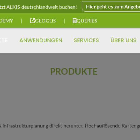
Hier geht es zum Angeb
tzt ALKIS deutschlandweit buchen!
DEMY
|
GEOGLIS
|
QUERIES
KTE
ANWENDUNGEN
SERVICES
ÜBER UNS
PRODUKTE
 Infrastrukturplanung direkt herunter. Hochauflösende Kartengr