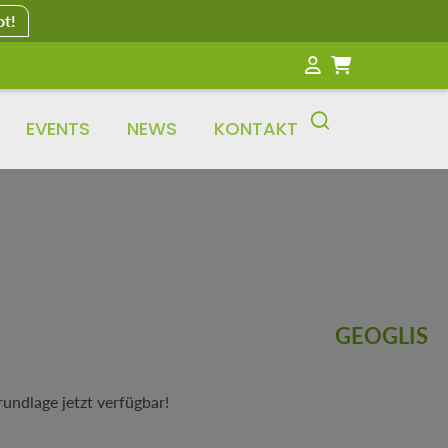
ot!
EVENTS
NEWS
KONTAKT
GEOGLIS
undlage jetzt verfügbar!