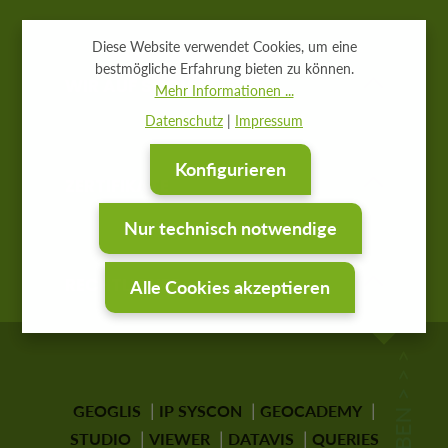
Diese Website verwendet Cookies, um eine
bestmögliche Erfahrung bieten zu können.
WIR AUF SOCIAL MEDIA
Mehr Informationen ...
Datenschutz
|
Impressum
Konfigurieren
ZERTIFIKATE
Nur technisch notwendige
RECHTLICHES
Alle Cookies akzeptieren
GEOGLIS
IP SYSCON
GEOCADEMY
STUDIO
VIEWER
DATAVIS
QUERIES