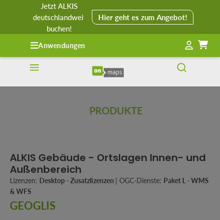
Jetzt ALKIS
alt springen
deutschlandweit
Hier geht es zum Angebot!
buchen!
Anwendungen
PRODUKTE
ALKIS Gebäude - Ortslagen Innen- und
Außenbereich
Lizenzen:
Desktop - Zusatzlizenzen
|
OGC-Dienste:
Paket L - WMS
& WFS
GEOGLIS