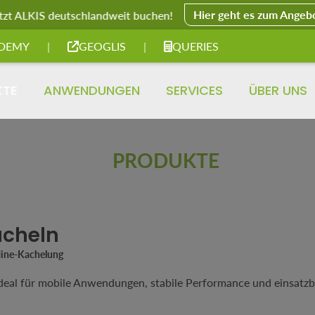
Hier geht es zum Angeb
tzt ALKIS deutschlandweit buchen!
DEMY
|
GEOGLIS
|
QUERIES
KTE
ANWENDUNGEN
SERVICES
ÜBER UNS
PRODUKTE
acheln
line-Kachelung
ideal für mobile Anwendungen, stabile Performance und einsatzbe