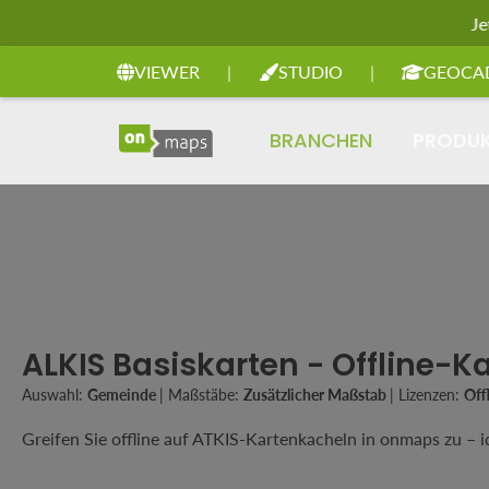
Je
Zur Hauptnavigation springen
VIEWER
|
STUDIO
|
GEOCA
BRANCHEN
PRODU
ALKIS Basiskarten - Offline-K
Auswahl:
Gemeinde
|
Maßstäbe:
Zusätzlicher Maßstab
|
Lizenzen:
Off
Greifen Sie offline auf ATKIS-Kartenkacheln in onmaps zu – 