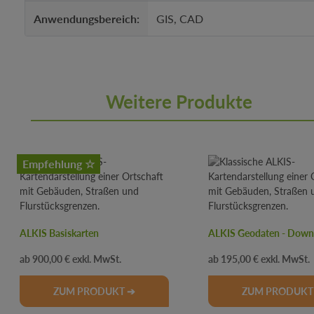
Anwendungsbereich:
GIS, CAD
Weitere Produkte
Produktgalerie überspringen
Empfehlung ☆
ALKIS Basiskarten
ALKIS Geodaten - Down
Regulärer Preis:
Regulärer Preis:
900,00 €
195,00 €
ZUM PRODUKT ➔
ZUM PRODUKT