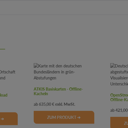
ATKIS Basiskarten - Offline-
Kacheln
load
OpenStree
Offline-K
Regulärer Preis:
635,00 €
Regulär
421,00
ZUM PRODUKT ➔
 ➔
Z