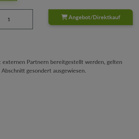
Anzahl: Gib den gewünschten Wert ein oder
Angebot/Direktkauf
 externen Partnern bereitgestellt werden, gelten
n Abschnitt gesondert ausgewiesen.