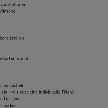
ayoutoptionen
twünsche
bereitstellen
im Kartenformat
artenkacheln
ein Kreis oder eine individuelle Fläche
en Designs
esbarkeit