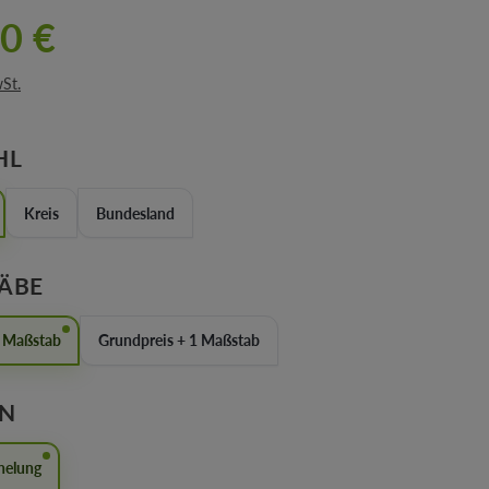
0 €
wSt.
AUSWÄHLEN
HL
Kreis
Bundesland
AUSWÄHLEN
ÄBE
r Maßstab
Grundpreis + 1 Maßstab
AUSWÄHLEN
EN
helung