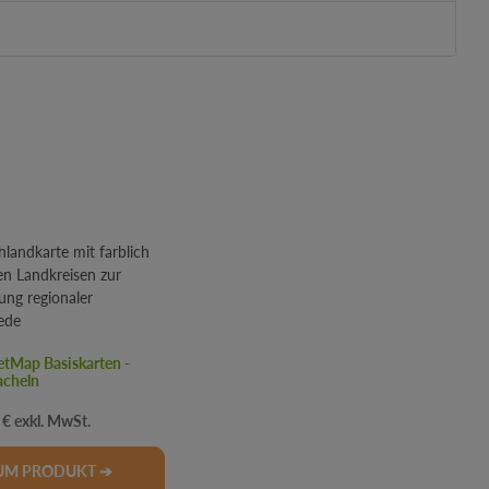
tMap Basiskarten -
acheln
er Preis:
 €
UM PRODUKT ➔