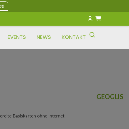
ot!
EVENTS
NEWS
KONTAKT
GEOGLIS
reite Basiskarten ohne Internet.