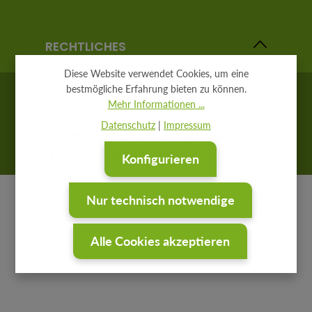
RECHTLICHES
Diese Website verwendet Cookies, um eine
bestmögliche Erfahrung bieten zu können.
Mehr Informationen ...
Datenschutz
|
Impressum
GEOGLIS
IP SYSCON
GEOCADEMY
STUDIO
VIEWER
DATAVIS
QUERIES
Konfigurieren
Nur technisch notwendige
Alle Cookies akzeptieren